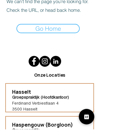
We can’t find the page you’re looking for.
Check the URL, or head back home.
Go Home
Onze Locaties
Hasselt
Groepspraktijk (Hoofdkantoor)
Ferdinand Verbiestlaan 4
3500 Hasselt
Haspengouw (Borgloon)
Groepspraktijk
Tongersestraat 16,