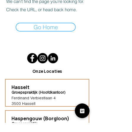
We can’t find the page you’re looking for.
Check the URL, or head back home.
Go Home
Onze Locaties
Hasselt
Groepspraktijk (Hoofdkantoor)
Ferdinand Verbiestlaan 4
3500 Hasselt
Haspengouw (Borgloon)
Groepspraktijk
Tongersestraat 16,