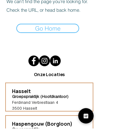
We can’t find the page you’re looking for.
Check the URL, or head back home.
Go Home
Onze Locaties
Hasselt
Groepspraktijk (Hoofdkantoor)
Ferdinand Verbiestlaan 4
3500 Hasselt
Haspengouw (Borgloon)
Groepspraktijk
Tongersestraat 16,