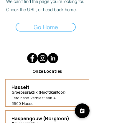
We can’t find the page you’re looking for.
Check the URL, or head back home.
Go Home
Onze Locaties
Hasselt
Groepspraktijk (Hoofdkantoor)
Ferdinand Verbiestlaan 4
3500 Hasselt
Haspengouw (Borgloon)
Groepspraktijk
Tongersestraat 16,