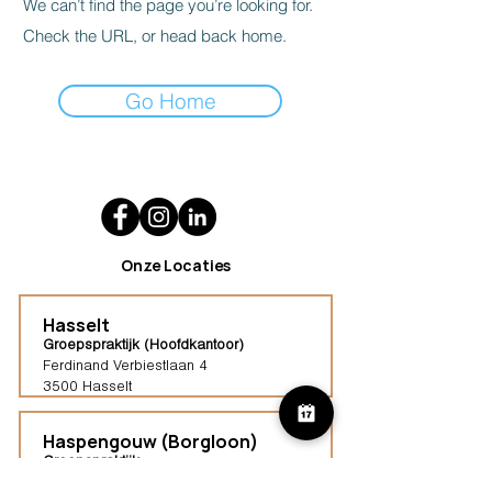
We can’t find the page you’re looking for.
Check the URL, or head back home.
Go Home
Onze Locaties
Hasselt
Groepspraktijk (Hoofdkantoor)
Ferdinand Verbiestlaan 4
3500 Hasselt
Haspengouw (Borgloon)
Groepspraktijk
Tongersestraat 16,