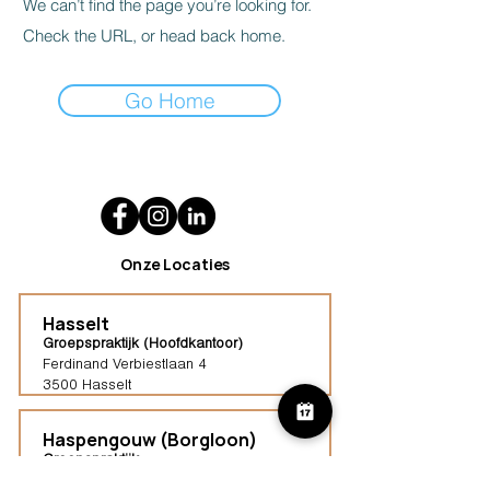
We can’t find the page you’re looking for.
Check the URL, or head back home.
Go Home
Onze Locaties
Hasselt
Groepspraktijk (Hoofdkantoor)
Ferdinand Verbiestlaan 4
3500 Hasselt
Haspengouw (Borgloon)
Groepspraktijk
Tongersestraat 16,